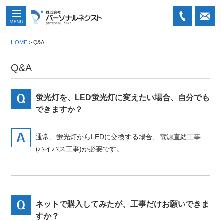
MENU
04-
メ
HOME
>
Q&A
2903-
ール
5505
での
Q&A
お問
い合
わせ
蛍光灯を、LED蛍光灯に変えたい場合、自分でも
はこ
できますか？
ちら
通常、蛍光灯からLEDに交換する場合、電源直結工事
(バイパス工事)が必要です。
ネットで購入してみたが、工事だけお願いできま
すか？