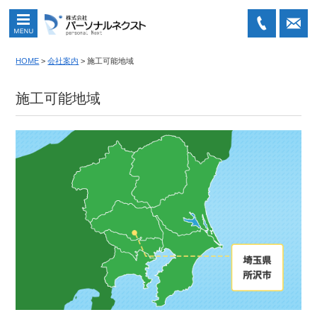
MENU
04-
メ
HOME
>
会社案内
>
施工可能地域
2903-
ール
5505
での
施工可能地域
お問
い合
わせ
はこ
ちら